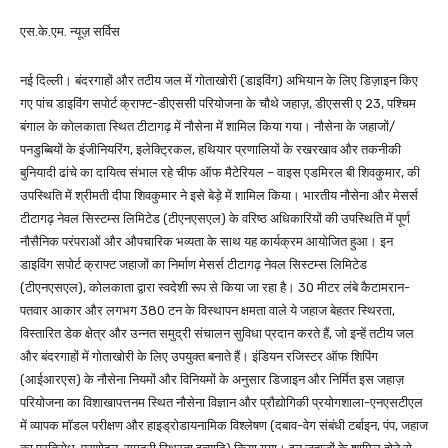
एस.के.एम. न्यूज़ सर्विस
नई दिल्ली। बंदरगाहों और तटीय जल में गोताखोरी (डाइविंग) अभियान के लिए डिज़ाइन किए
गए पांच डाइविंग सपोर्ट क्राफ्ट-डीएससी परियोजना के चौथे जहाज़, डीएससी ए 23, पश्चिम
बंगाल के कोलकाता स्थित टीटागढ़ में नौसेना में श‍ामिल किया गया। नौसेना के जहाजों/
पनडुब्बियों के इंजीनियरिंग, इलेक्ट्रिकल, हथियार प्रणालियों के रखरखाव और तकनीकी
बुनियादी ढांचे का दायित्‍व संभाल रहे चीफ ऑफ मैटेरियल – वाइस एडमिरल बी शिवकुमार, की
उपस्थिति में श्रीमती दीपा शिवकुमार ने इसे बेड़े में शामिल किया। भारतीय नौसेना और मेसर्स
टीटागढ़ नेवल सिस्टम्स लिमिटेड (टीएनएसएल) के वरिष्ठ अधिकारियों की उपस्थिति में पूर्ण
नौसैनिक परंपराओं और औपचारिक भव्यता के साथ यह कार्यक्रम आयोजित हुआ। इन
डाइविंग सपोर्ट क्राफ्ट जहाजों का निर्माण मेसर्स टीटागढ़ नेवल सिस्टम्स लिमिटेड
(टीएनएसएल), कोलकाता द्वारा स्वदेशी रूप से किया जा रहा है। 30 मीटर लंबे कैटामरान-
पतवार आकार और लगभग 380 टन के विस्थापन क्षमता वाले ये जहाज बेहतर स्थिरता,
विस्तारित डेक क्षेत्र और उन्नत समुद्री संचालन सुविधा प्रदान करते हैं, जो इन्हें तटीय जल
और बंदरगाहों में गोताखोरी के लिए उपयुक्त बनाते हैं। इंडियन रजिस्टर ऑफ शिपिंग
(आईआरएस) के नौसेना नियमों और विनियमों के अनुसार डिजाइन और निर्मित इस जहाज़
परियोजना का विशाखापत्तनम स्थित नौसेना विज्ञान और प्रौद्योगिकी प्रयोगशाला-एनएसटीएल
में व्यापक मॉडल परीक्षण और हाइड्रोडायनामिक विश्लेषण (दबाव-वेग संबंधी टर्बाइन, पंप, जहाज