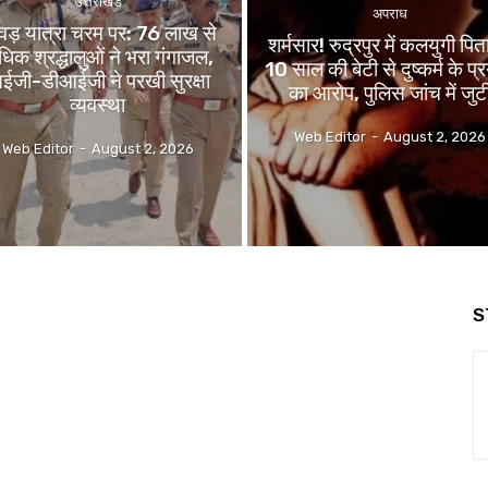
उत्तराखंड
अपराध
ंवड़ यात्रा चरम पर: 76 लाख से
शर्मसार! रुद्रपुर में कलयुगी पित
िक श्रद्धालुओं ने भरा गंगाजल,
10 साल की बेटी से दुष्कर्म के प्
ईजी-डीआईजी ने परखी सुरक्षा
का आरोप, पुलिस जांच में जुट
व्यवस्था
Web Editor
-
August 2, 2026
Web Editor
-
August 2, 2026
S