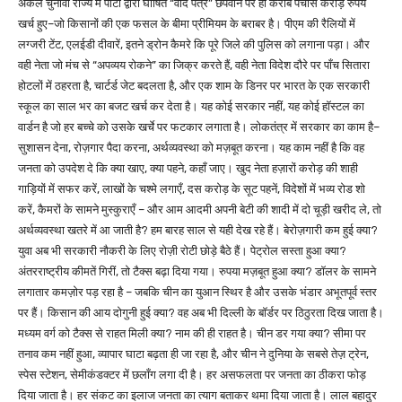
अकेले चुनावी राज्य में पार्टी द्वारा घोषित “वादे पत्र” छपवाने पर ही करीब पचास करोड़ रुपये
खर्च हुए–जो किसानों की एक फसल के बीमा प्रीमियम के बराबर है। पीएम की रैलियों में
लग्जरी टेंट, एलईडी दीवारें, इतने ड्रोन कैमरे कि पूरे जिले की पुलिस को लगाना पड़ा। और
वही नेता जो मंच से “अपव्यय रोकने” का जिक्र करते हैं, वही नेता विदेश दौरे पर पाँच सितारा
होटलों में ठहरता है, चार्टर्ड जेट बदलता है, और एक शाम के डिनर पर भारत के एक सरकारी
स्कूल का साल भर का बजट खर्च कर देता है। यह कोई सरकार नहीं, यह कोई हॉस्टल का
वार्डन है जो हर बच्चे को उसके खर्चे पर फटकार लगाता है। लोकतंत्र में सरकार का काम है–
सुशासन देना, रोज़गार पैदा करना, अर्थव्यवस्था को मज़बूत करना। यह काम नहीं है कि वह
जनता को उपदेश दे कि क्या खाए, क्या पहने, कहाँ जाए। खुद नेता हज़ारों करोड़ की शाही
गाड़ियों में सफर करें, लाखों के चश्मे लगाएँ, दस करोड़ के सूट पहनें, विदेशों में भव्य रोड शो
करें, कैमरों के सामने मुस्कुराएँ – और आम आदमी अपनी बेटी की शादी में दो चूड़ी खरीद ले, तो
अर्थव्यवस्था खतरे में आ जाती है? हम बारह साल से यही देख रहे हैं। बेरोज़गारी कम हुई क्या?
युवा अब भी सरकारी नौकरी के लिए रोज़ी रोटी छोड़े बैठे हैं। पेट्रोल सस्ता हुआ क्या?
अंतरराष्ट्रीय कीमतें गिरीं, तो टैक्स बढ़ा दिया गया। रुपया मज़बूत हुआ क्या? डॉलर के सामने
लगातार कमज़ोर पड़ रहा है – जबकि चीन का युआन स्थिर है और उसके भंडार अभूतपूर्व स्तर
पर हैं। किसान की आय दोगुनी हुई क्या? वह अब भी दिल्ली के बॉर्डर पर ठिठुरता दिख जाता है।
मध्यम वर्ग को टैक्स से राहत मिली क्या? नाम की ही राहत है। चीन डर गया क्या? सीमा पर
तनाव कम नहीं हुआ, व्यापार घाटा बढ़ता ही जा रहा है, और चीन ने दुनिया के सबसे तेज़ ट्रेन,
स्पेस स्टेशन, सेमीकंडक्टर में छलाँग लगा दी है। हर असफलता पर जनता का ठीकरा फोड़
दिया जाता है। हर संकट का इलाज जनता का त्याग बताकर थमा दिया जाता है। लाल बहादुर