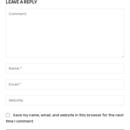
LEAVE A REPLY
Comment:
Na
Ema
Web
Save my name, email, and website in this browser for the next
time I comment.