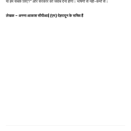
या हम सबके लिए?” और सरकार को जवाब देना होगा। भाषणों से नहीं–कर्मों से।
लेखक – अनन्त आकाश सीपीआई (एम) देहरादून के सचिव हैं