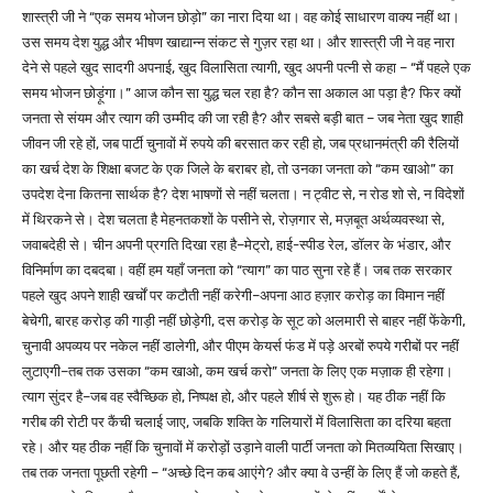
शास्त्री जी ने “एक समय भोजन छोड़ो” का नारा दिया था। वह कोई साधारण वाक्य नहीं था।
उस समय देश युद्ध और भीषण खाद्यान्न संकट से गुज़र रहा था। और शास्त्री जी ने वह नारा
देने से पहले खुद सादगी अपनाई, खुद विलासिता त्यागी, खुद अपनी पत्नी से कहा – “मैं पहले एक
समय भोजन छोड़ूंगा।” आज कौन सा युद्ध चल रहा है? कौन सा अकाल आ पड़ा है? फिर क्यों
जनता से संयम और त्याग की उम्मीद की जा रही है? और सबसे बड़ी बात – जब नेता खुद शाही
जीवन जी रहे हों, जब पार्टी चुनावों में रुपये की बरसात कर रही हो, जब प्रधानमंत्री की रैलियों
का खर्च देश के शिक्षा बजट के एक जिले के बराबर हो, तो उनका जनता को “कम खाओ” का
उपदेश देना कितना सार्थक है? देश भाषणों से नहीं चलता। न ट्वीट से, न रोड शो से, न विदेशों
में थिरकने से। देश चलता है मेहनतकशों के पसीने से, रोज़गार से, मज़बूत अर्थव्यवस्था से,
जवाबदेही से। चीन अपनी प्रगति दिखा रहा है–मेट्रो, हाई-स्पीड रेल, डॉलर के भंडार, और
विनिर्माण का दबदबा। वहीं हम यहाँ जनता को “त्याग” का पाठ सुना रहे हैं। जब तक सरकार
पहले खुद अपने शाही खर्चों पर कटौती नहीं करेगी–अपना आठ हज़ार करोड़ का विमान नहीं
बेचेगी, बारह करोड़ की गाड़ी नहीं छोड़ेगी, दस करोड़ के सूट को अलमारी से बाहर नहीं फेंकेगी,
चुनावी अपव्यय पर नकेल नहीं डालेगी, और पीएम केयर्स फंड में पड़े अरबों रुपये गरीबों पर नहीं
लुटाएगी–तब तक उसका “कम खाओ, कम खर्च करो” जनता के लिए एक मज़ाक ही रहेगा।
त्याग सुंदर है–जब वह स्वैच्छिक हो, निष्पक्ष हो, और पहले शीर्ष से शुरू हो। यह ठीक नहीं कि
गरीब की रोटी पर कैंची चलाई जाए, जबकि शक्ति के गलियारों में विलासिता का दरिया बहता
रहे। और यह ठीक नहीं कि चुनावों में करोड़ों उड़ाने वाली पार्टी जनता को मितव्ययिता सिखाए।
तब तक जनता पूछती रहेगी – “अच्छे दिन कब आएंगे? और क्या वे उन्हीं के लिए हैं जो कहते हैं,