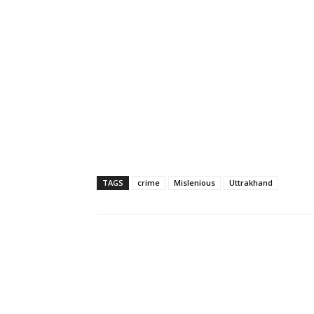
TAGS
crime
Mislenious
Uttrakhand