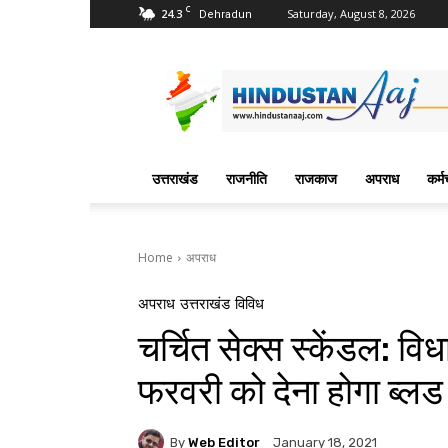
C
24.3
Saturday, August 8, 2026
Dehradun
Hindustan
Aaj
News
Portal
उत्तराखंड
राजनीति
राजकाज
अपराध
कर्म
Home
अपराध
अपराध
उत्तराखंड
विविध
चर्चित सेक्स स्केंडल: व
फरवरी को देना होगा ब्लड
By
Web Editor
January 18, 2021