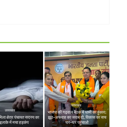
उत्तराखंड
उत्तराखंड
भाजपा की गढ़वाल बैठक में धामी का हुंकार:
िला क्षेत्र पंचायत सदस्य का
झूठ-अफवाह का जवाब दो, विकास का सच
इलाके में मचा हड़कंप
घर-घर पहुंचाओ