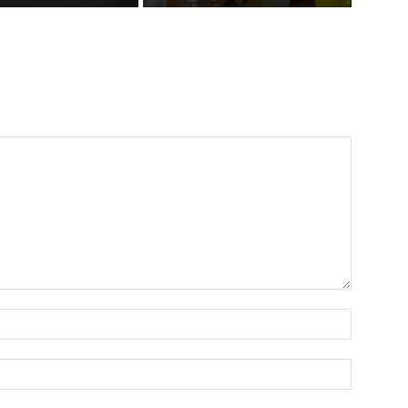
Name:*
Email:*