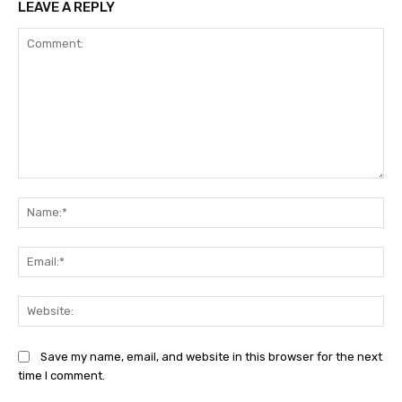
LEAVE A REPLY
Comment:
Na
Ema
Web
Save my name, email, and website in this browser for the next
time I comment.