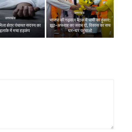
उत्तराखंड
उत्तराखंड
भाजपा की गढ़वाल बैठक में धामी का हुंकार:
िला क्षेत्र पंचायत सदस्य का
झूठ-अफवाह का जवाब दो, विकास का सच
इलाके में मचा हड़कंप
घर-घर पहुंचाओ