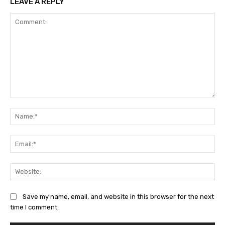
LEAVE A REPLY
Comment:
Na
Ema
Web
Save my name, email, and website in this browser for the next
time I comment.