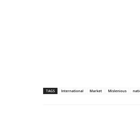
TAGS
International
Market
Mislenious
nati