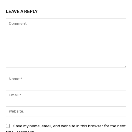
LEAVE A REPLY
Comment:
Na
Ema
Web
Save my name, email, and website in this browser for the next