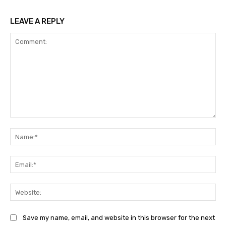
LEAVE A REPLY
Comment:
Na
Ema
Web
Save my name, email, and website in this browser for the next