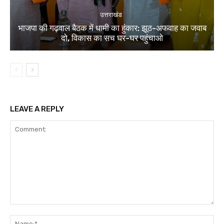
उत्तराखंड
भाजपा की गढ़वाल बैठक में धामी का हुंकार: झूठ-अफवाह का जवाब
दो, विकास का सच घर-घर पहुंचाओ
LEAVE A REPLY
Comment:
Na