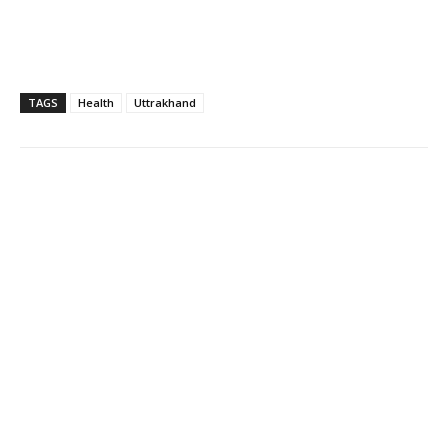
TAGS
Health
Uttrakhand