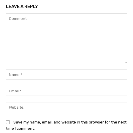
LEAVE A REPLY
Comment:
Na
Ema
Web
Save my name, email, and website in this browser for the next
time I comment.