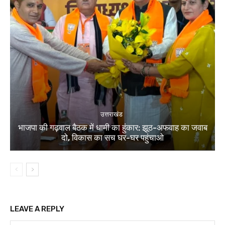
उत्तराखंड
भाजपा की गढ़वाल बैठक में धामी का हुंकार: झूठ-अफवाह का जवाब
दो, विकास का सच घर-घर पहुंचाओ
LEAVE A REPLY