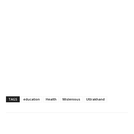
TAGS
education
Health
Mislenious
Uttrakhand