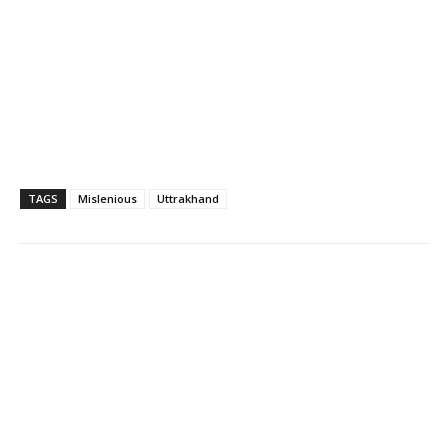
TAGS
Mislenious
Uttrakhand