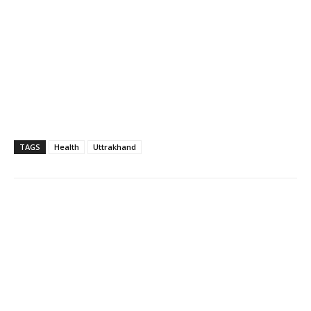
TAGS
Health
Uttrakhand