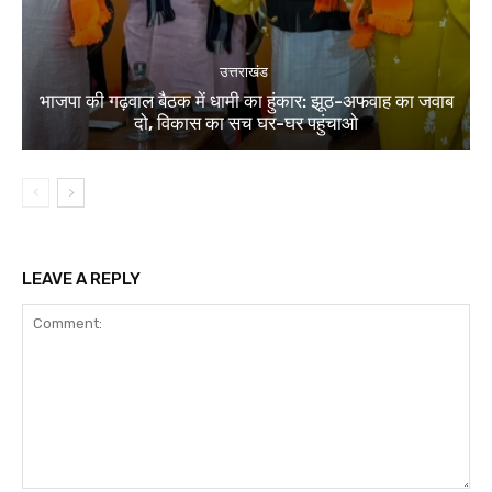
उत्तराखंड
भाजपा की गढ़वाल बैठक में धामी का हुंकार: झूठ-अफवाह का जवाब
दो, विकास का सच घर-घर पहुंचाओ
LEAVE A REPLY