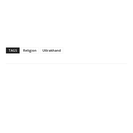
TAGS
Religion
Uttrakhand