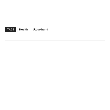
TAGS
Health
Uttrakhand