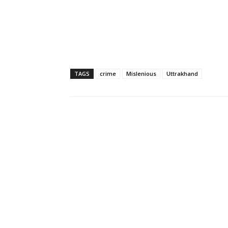
TAGS
crime
Mislenious
Uttrakhand