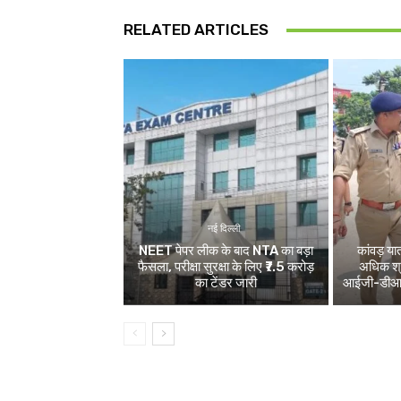
RELATED ARTICLES
नई दिल्ली
NEET पेपर लीक के बाद NTA का बड़ा
कांवड़ य
फैसला, परीक्षा सुरक्षा के लिए ₹7.5 करोड़
अधिक श्र
का टेंडर जारी
आईजी-डीआईजी