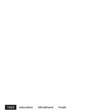
TAGS
education
Uttrakhand
Youth