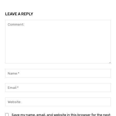
LEAVE A REPLY
Comment:
Na
Ema
Web
Save my name, email, and website in this browser for the next