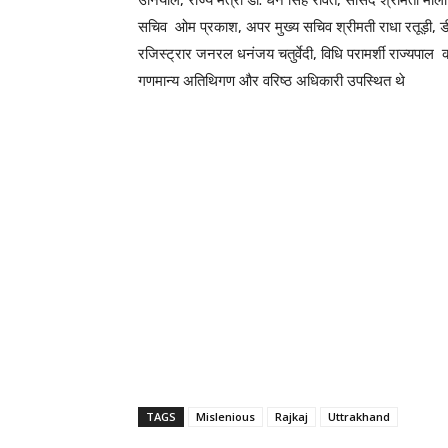
उनियाल, राज्य मंत्री डॉ. धन सिंह रावत, सांसद श्रीमती माला
सचिव ओम प्रकाश, अपर मुख्य सचिव श्रीमती राधा रतूड़ी, डी
रजिस्ट्रार जनरल धनंजय चतुर्वेदी, विधि परामर्शी राज्यप
गणमान्य अतिथिगण और वरिष्ठ अधिकारी उपस्थित थे
TAGS
Mislenious
Rajkaj
Uttrakhand