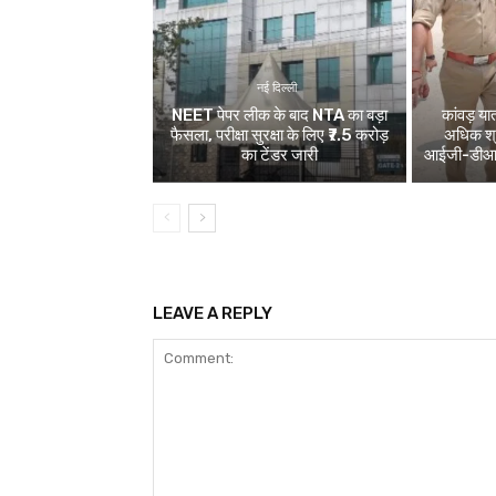
नई दिल्ली
NEET पेपर लीक के बाद NTA का बड़ा
कांवड़ य
फैसला, परीक्षा सुरक्षा के लिए ₹7.5 करोड़
अधिक श्र
का टेंडर जारी
आईजी-डीआईजी
LEAVE A REPLY