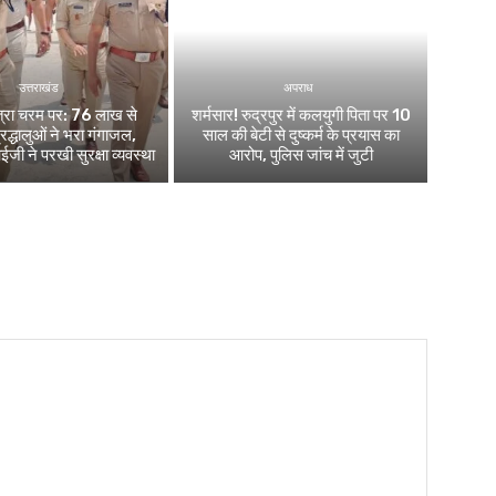
उत्तराखंड
अपराध
ात्रा चरम पर: 76 लाख से
शर्मसार! रुद्रपुर में कलयुगी पिता पर 10
द्धालुओं ने भरा गंगाजल,
साल की बेटी से दुष्कर्म के प्रयास का
 ने परखी सुरक्षा व्यवस्था
आरोप, पुलिस जांच में जुटी