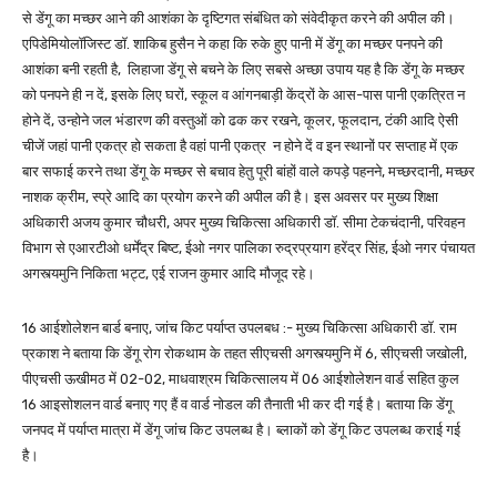
से डेंगू का मच्छर आने की आशंका के दृष्टिगत संबंधित को संवेदीकृत करने की अपील की।
एपिडेमियोलॉजिस्ट डाॅ. शाकिब हुसैन ने कहा कि रुके हुए पानी में डेंगू का मच्छर पनपने की
आशंका बनी रहती है, लिहाजा डेंगू से बचने के लिए सबसे अच्छा उपाय यह है कि डेंगू के मच्छर
को पनपने ही न दें, इसके लिए घरों, स्कूल व आंगनबाड़ी केंद्रों के आस-पास पानी एकत्रित न
होने दें, उन्होने जल भंडारण की वस्तुओं को ढक कर रखने, कूलर, फूलदान, टंकी आदि ऐसी
चीजें जहां पानी एकत्र हो सकता है वहां पानी एकत्र न होने दें व इन स्थानों पर सप्ताह में एक
बार सफाई करने तथा डेंगू के मच्छर से बचाव हेतु पूरी बांहों वाले कपड़े पहनने, मच्छरदानी, मच्छर
नाशक क्रीम, स्प्रे आदि का प्रयोग करने की अपील की है। इस अवसर पर मुख्य शिक्षा
अधिकारी अजय कुमार चौधरी, अपर मुख्य चिकित्सा अधिकारी डाॅ. सीमा टेकचंदानी, परिवहन
विभाग से एआरटीओ धर्मेंद्र बिष्ट, ईओ नगर पालिका रुद्रप्रयाग हरेंद्र सिंह, ईओ नगर पंचायत
अगस्त्यमुनि निकिता भट्ट, एई राजन कुमार आदि मौजूद रहे।
16 आईशोलेशन बार्ड बनाए, जांच किट पर्याप्त उपलबध :- मुख्य चिकित्सा अधिकारी डाॅ. राम
प्रकाश ने बताया कि डेंगू रोग रोकथाम के तहत सीएचसी अगस्त्यमुनि में 6, सीएचसी जखोली,
पीएचसी ऊखीमठ में 02-02, माधवाश्रम चिकित्सालय में 06 आईशोलेशन वार्ड सहित कुल
16 आइसोशलन वार्ड बनाए गए हैं व वार्ड नोडल की तैनाती भी कर दी गई है। बताया कि डेंगू
जनपद में पर्याप्त मात्रा में डेंगू जांच किट उपलब्ध है। ब्लाकों को डेंगू किट उपलब्ध कराई गई
है।