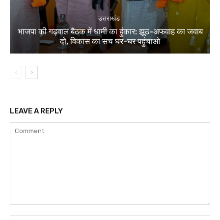
उत्तराखंड
भाजपा की गढ़वाल बैठक में धामी का हुंकार: झूठ-अफवाह का जवाब
दो, विकास का सच घर-घर पहुंचाओ
LEAVE A REPLY
Comment:
Na