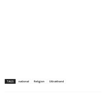
TAGS
national
Religion
Uttrakhand