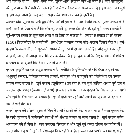
और चाँद पृथ्वी की। कभी-कभी चाँद, सूरज और धरती के बीच आ जाता है। फिर वह सूरज
की कुछ या सारी रोशनी रोक लेता है जिससे धरती पर साया फैल जाता है। इस घटना को सूर्य
ग्रहण कहा जाता है। यह घटना सदा सर्वदा अमावस्या को ही होती है।
अक्सर चाँद, सूरज के सिर्फ़ कुछ हिस्से को ही ढ़कता है। यह स्थिति खण्ड-ग्रहण कहलाती है।
कभी-कभी ही ऐसा होता है कि चाँद सूरज को पूरी तरह ढँक लेता है, इसे पूर्ण-ग्रहण कहते हैं।
पूर्ण-ग्रहण धरती के बहुत कम क्षेत्र में ही देखा जा सकता है। ज़्यादा से ज़्यादा दो सौ पचास
(250) किलोमीटर के सम्पर्क में। इस क्षेत्र के बाहर केवल खंड-ग्रहण दिखाई देता है। पूर्ण-
ग्रहण के समय चाँद को सूरज के सामने से गुजरने में दो घण्टे लगते हैं। चाँद सूरज को पूरी
तरह से, ज़्यादा से ज़्यादा, सात मिनट तक ढँकता है। इन कुछ क्षणों के लिए आसमान में अंधेरा
हो जाता है, या यूँ कहें कि दिन में रात हो जाती है।
ग्रहण प्रकृ्ति का एक अद्भुत चमत्कार है। ज्योतिष के दृष्टिकोण से यदि देखा जाए तो यह
अभूतपूर्व अनोखा, विचित्र ज्योतिष ज्ञान है, जो ग्रह और उपग्रहों की गतिविधियाँ एवं उनका
स्वरूप स्पष्ट करता है। सूर्य ग्रहण (सूर्योपराग) तब होता है, जब सूर्य आंशिक अथवा पूर्ण रूप से
चन्द्रमा द्वारा आवृ्त (व्यवधान / बाधा) हो जाए। इस प्रकार के ग्रहण के लिए चन्दमा का पृथ्वी
और सूर्य के बीच आना आवश्यक है। इससे पृ्थ्वी पर रहने वाले लोगों को सूर्य का आवृ्त भाग
नहीं दिखाई देता है।
उत्तरी ध्रुव को दक्षिणी ध्रुव से मिलाने वाली रेखाओं को रेखांश कहा जाता है तथा भूमध्य रेखा
के चारो वृ्ताकार में जाने वाली रेखाओं को अंक्षाश के नाम से जाना जाता है। सूर्य ग्रहण सदैव
अमावस्या को ही होता है। जब चन्द्रमा क्षीणतम हो और सूर्य पूर्ण क्षमता संपन्न तथा दीप्त हों।
चन्द्र और राहु या केतु के रेखांश बहुत निकट होने चाहिए। चन्द्र का अक्षांश लगभग शून्य होना