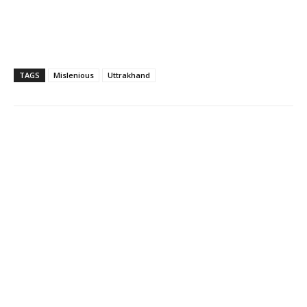
TAGS
Mislenious
Uttrakhand