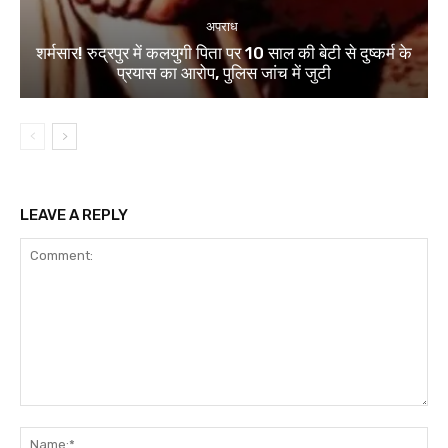
अपराध
शर्मसार! रुद्रपुर में कलयुगी पिता पर 10 साल की बेटी से दुष्कर्म के
प्रयास का आरोप, पुलिस जांच में जुटी
LEAVE A REPLY
Comment:
Na