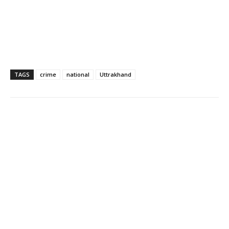
TAGS
crime
national
Uttrakhand