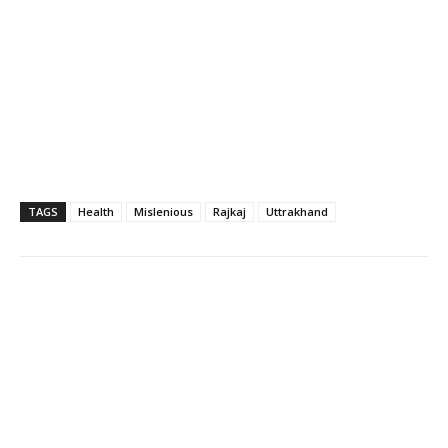
TAGS
Health
Mislenious
Rajkaj
Uttrakhand