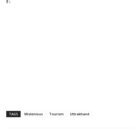
है।
TAGS
Mislenious
Tourism
Uttrakhand