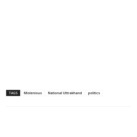
TAGS
Mislenious
National Uttrakhand
politics