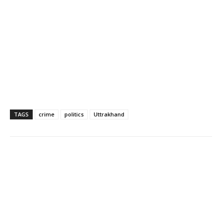
TAGS
crime
politics
Uttrakhand