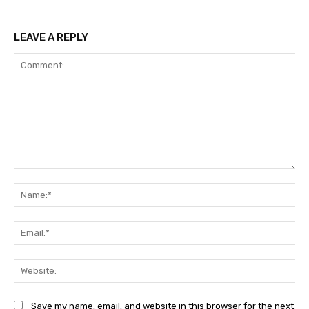
LEAVE A REPLY
Comment:
Na
Ema
Web
Save my name, email, and website in this browser for the next