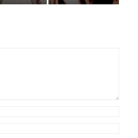
Name:*
Email:*