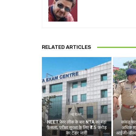
RELATED ARTICLES
नई दिल्ली
NEET पेपर लीक के बाद NTA का बड़ा
कांवड़ य
फैसला, परीक्षा सुरक्षा के लिए ₹7.5 करोड़
अधिक श्र
का टेंडर जारी
आईजी-डीआईजी