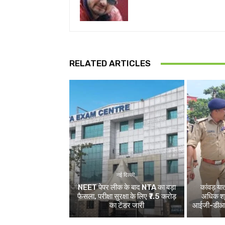
RELATED ARTICLES
नई दिल्ली
NEET पेपर लीक के बाद NTA का बड़ा
कांवड़ य
फैसला, परीक्षा सुरक्षा के लिए ₹7.5 करोड़
अधिक श्र
का टेंडर जारी
आईजी-डीआईजी