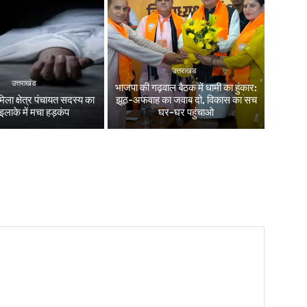
उत्तराखंड
उत्तराखंड
भाजपा की गढ़वाल बैठक में धामी का हुंकार:
िला क्षेत्र पंचायत सदस्य का
झूठ-अफवाह का जवाब दो, विकास का सच
इलाके में मचा हड़कंप
घर-घर पहुंचाओ