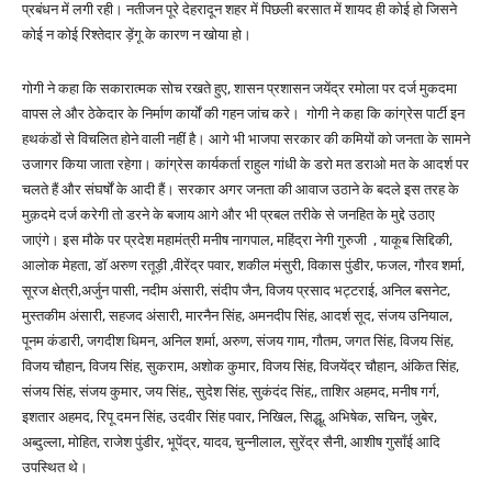
प्रबंधन में लगी रही। नतीजन पूरे देहरादून शहर में पिछली बरसात में शायद ही कोई हो जिसने
कोई न कोई रिश्तेदार ड़ेंगू के कारण न खोया हो।
गोगी ने कहा कि सकारात्मक सोच रखते हुए, शासन प्रशासन जयेंद्र रमोला पर दर्ज मुकदमा
वापस ले और ठेकेदार के निर्माण कार्यों की गहन जांच करे। गोगी ने कहा कि कांग्रेस पार्टी इन
हथकंडों से विचलित होने वाली नहीं है। आगे भी भाजपा सरकार की कमियों को जनता के सामने
उजागर किया जाता रहेगा। कांग्रेस कार्यकर्ता राहुल गांधी के डरो मत डराओ मत के आदर्श पर
चलते हैं और संघर्षों के आदी हैं। सरकार अगर जनता की आवाज उठाने के बदले इस तरह के
मुक़दमे दर्ज करेगी तो डरने के बजाय आगे और भी प्रबल तरीके से जनहित के मुद्दे उठाए
जाएंगे। इस मौके पर प्रदेश महामंत्री मनीष नागपाल, महिंद्रा नेगी गुरुजी , याकूब सिद्दिकी,
आलोक मेहता, डॉ अरुण रतूड़ी ,वीरेंद्र पवार, शकील मंसुरी, विकास पुंडीर, फजल, गौरव शर्मा,
सूरज क्षेत्री,अर्जुन पासी, नदीम अंसारी, संदीप जैन, विजय प्रसाद भट्टराई, अनिल बसनेट,
मुस्तकीम अंसारी, सहजद अंसारी, मारनैन सिंह, अमनदीप सिंह, आदर्श सूद, संजय उनियाल,
पूनम कंडारी, जगदीश धिमन, अनिल शर्मा, अरुण, संजय गाम, गौतम, जगत सिंह, विजय सिंह,
विजय चौहान, विजय सिंह, सुकराम, अशोक कुमार, विजय सिंह, विजयेंद्र चौहान, अंकित सिंह,
संजय सिंह, संजय कुमार, जय सिंह,, सुदेश सिंह, सुकंदंद सिंह,, ताशिर अहमद, मनीष गर्ग,
इशतार अहमद, रिपू दमन सिंह, उदवीर सिंह पवार, निखिल, सिद्धू, अभिषेक, सचिन, जुबेर,
अब्दुल्ला, मोहित, राजेश पुंडीर, भूपेंद्र, यादव, चुन्नीलाल, सुरेंद्र सैनी, आशीष गुसाँई आदि
उपस्थित थे।