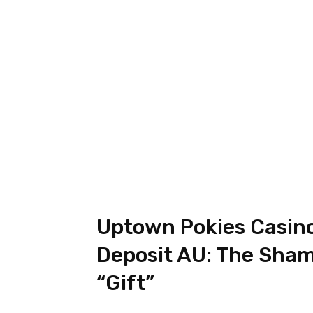
Uptown Pokies Casino
Deposit AU: The Sham
“Gift”