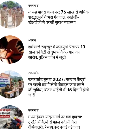
उत्तराखंड
कांवड़ यात्रा चरम पर: 76 लाख से अधिक
श्रद्धालुओं ने भरा गंगाजल, आईजी-
डीआईजी ने परखी सुरक्षा व्यवस्था
अपराध
शर्मसार! रुद्रपुर में कलयुगी पिता पर 10
साल की बेटी से दुष्कर्म के प्रयास का
आरोप, पुलिस जांच में जुटी
उत्तराखंड
उत्तराखंड चुनाव 2027: मतदान केंद्रों
पर पहली बार मिलेगी मोबाइल जमा करने
की सुविधा, वोटर आईडी भी 15 दिन में होगी
जारी
उत्तराखंड
मध्यमहेश्वर यात्रा मार्ग पर बड़ा हादसा:
ट्रॉली में बैठने से पहले नदी में गिरा
तीर्थयात्री, रेस्क्यू कर बचाई गई जान