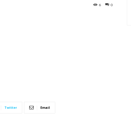
6
0
Twitter
Email