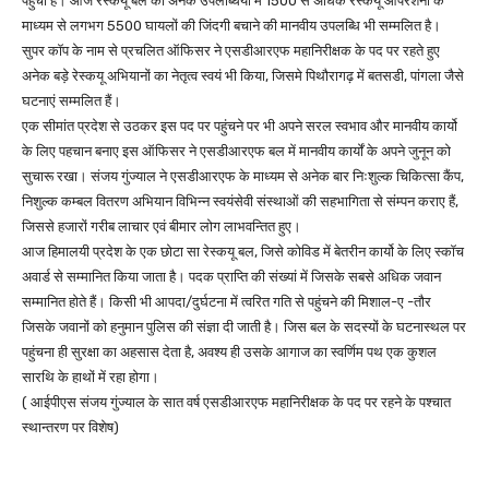
पहुंची है। आज रेस्कयू बल की अनेक उपलब्धियों में 1500 से अधिक रेस्कयू ऑपरेशनों के
माध्यम से लगभग 5500 घायलों की जिंदगी बचाने की मानवीय उपलब्धि भी सम्मलित है।
सुपर कॉप के नाम से प्रचलित ऑफिसर ने एसडीआरएफ महानिरीक्षक के पद पर रहते हुए
अनेक बड़े रेस्कयू अभियानों का नेतृत्व स्वयं भी किया, जिसमे पिथौरागढ़ में बतसडी, पांगला जैसे
घटनाएं सम्मलित हैं।
एक सीमांत प्रदेश से उठकर इस पद पर पहुंचने पर भी अपने सरल स्वभाव और मानवीय कार्यो
के लिए पहचान बनाए इस ऑफिसर ने एसडीआरएफ बल में मानवीय कार्यों के अपने जुनून को
सुचारू रखा। संजय गुंज्याल ने एसडीआरएफ के माध्यम से अनेक बार निःशुल्क चिकित्सा कैंप,
निशुल्क कम्बल वितरण अभियान विभिन्न स्वयंसेवी संस्थाओं की सहभागिता से संम्पन कराए हैं,
जिससे हजारों गरीब लाचार एवं बीमार लोग लाभवन्तित हुए।
आज हिमालयी प्रदेश के एक छोटा सा रेस्कयू बल, जिसे कोविड में बेतरीन कार्यो के लिए स्कॉच
अवार्ड से सम्मानित किया जाता है। पदक प्राप्ति की संख्यां में जिसके सबसे अधिक जवान
सम्मानित होते हैं। किसी भी आपदा/दुर्घटना में त्वरित गति से पहुंचने की मिशाल-ए -तौर
जिसके जवानों को हनुमान पुलिस की संज्ञा दी जाती है। जिस बल के सदस्यों के घटनास्थल पर
पहुंचना ही सुरक्षा का अहसास देता है, अवश्य ही उसके आगाज का स्वर्णिम पथ एक कुशल
सारथि के हाथों में रहा होगा।
( आईपीएस संजय गुंज्याल के सात वर्ष एसडीआरएफ महानिरीक्षक के पद पर रहने के पश्चात
स्थान्तरण पर विशेष)