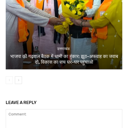
उत्तराखंड
भाजपा की गढ़वाल बैठक में धामी का हुंकार: झूठ-अफवाह का जवाब
दो, विकास का सच घर-घर पहुंचाओ
LEAVE A REPLY