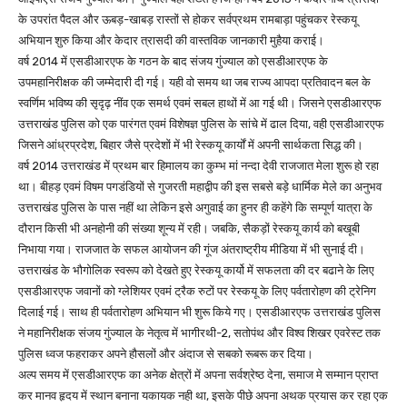
के उपरांत पैदल और ऊबड़-खाबड़ रास्तों से होकर सर्वप्रथम रामबाड़ा पहुंचकर रेस्कयू
अभियान शुरु किया और केदार त्रासदी की वास्तविक जानकारी मुहैया कराई।
वर्ष 2014 में एसडीआरएफ के गठन के बाद संजय गुंज्याल को एसडीआरएफ के
उपमहानिरीक्षक की जम्मेदारी दी गई। यही वो समय था जब राज्य आपदा प्रतिवादन बल के
स्वर्णिम भविष्य की सृदृढ़ नींव एक समर्थ एवमं सबल हाथों में आ गई थी। जिसने एसडीआरएफ
उत्तराखंड पुलिस को एक पारंगत एवमं विशेषज्ञ पुलिस के सांचे में ढाल दिया, वही एसडीआरएफ
जिसने आंध्रप्रदेश, बिहार जैसे प्रदेशों में भी रेस्कयू कार्यों में अपनी सार्थकता सिद्ध की।
वर्ष 2014 उत्तराखंड में प्रथम बार हिमालय का कुम्भ मां नन्दा देवी राजजात मेला शुरू हो रहा
था। बीहड़ एवमं विषम पगडंडियों से गुजरती महाद्वीप की इस सबसे बड़े धार्मिक मेले का अनुभव
उत्तराखंड पुलिस के पास नहीं था लेकिन इसे अगुवाई का हुनर ही कहेंगे कि सम्पूर्ण यात्रा के
दौरान किसी भी अनहोनी की संख्या शून्य में रही। जबकि, सैकड़ों रेस्कयू कार्य को बखूबी
निभाया गया। राजजात के सफल आयोजन की गूंज अंतराष्ट्रीय मीडिया में भी सुनाई दी।
उत्तराखंड के भौगोलिक स्वरूप को देखते हुए रेस्कयू कार्यो में सफलता की दर बढाने के लिए
एसडीआरएफ जवानों को ग्लेशियर एवमं ट्रैक रुटों पर रेस्कयू के लिए पर्वतारोहण की ट्रेनिग
दिलाई गई। साथ ही पर्वतारोहण अभियान भी शुरू किये गए। एसडीआरएफ उत्तराखंड पुलिस
ने महानिरीक्षक संजय गुंज्याल के नेतृत्व में भागीरथी-2, सतोपंथ और विश्व शिखर एवरेस्ट तक
पुलिस ध्वज फहराकर अपने हौसलों और अंदाज से सबको रूबरू कर दिया।
अल्प समय में एसडीआरएफ का अनेक क्षेत्रों में अपना सर्वश्रेष्ठ देना, समाज मे सम्मान प्राप्त
कर मानव हृदय में स्थान बनाना यकायक नही था, इसके पीछे अपना अथक प्रयास कर रहा एक