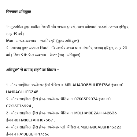
गिरफ्तार अभियुक्त
1- मुज्जमिल पुत्र शकील निवासी गाँव नागला इमरती, थाना कोतवाली रूडकी, जनपद हरिद्वार,
उम्र 19 वर्ष।
शिक्षा -अनपढ व्यवसाय – राजमिस्त्री (मुख्य अभियुक्त)
2- अमजद पुत्र अजमल निवासी गाँव लण्ढौर कस्बा थाना मंगलौर, जनपद हरिद्वार, उम्र 20
वर्ष। शिक्षा 9th फेल व्यवसाय – पेन्टर (सह- अभियुक्त)
अभियुक्तों से बरामद वाहनो का विवरण –
1- मोटर साईकिल स्पलेण्डर हीरो चैसिस न. MBLAHARO88HHF51786 इंजन न0
HA10ACHHFG345
2- मोटर साईकिल हीरो होण्डा स्पलेण्डर चैसिस न. 07K03F2074 इंजन न0
07K15E76994 ,
3- मोटर साईकिल हीरो होण्डा स्पलेण्डर चैसिस न. MBLHA10EZAHH42836
इंजन न0 HA10EFAHH07387 ,
4- मोटर साईकिल हीरो होण्डा स्पलेण्डर प्रो चैसिस न. MBLHA10ABBHF15323
इंजन न HA10EGBHF17366