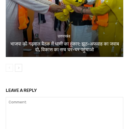
उत्तराखंड
भाजपा की गढ़वाल बैठक में धामी का हुंकार: झूठ-अफवाह का जवाब
दो, विकास का सच घर-घर पहुंचाओ
LEAVE A REPLY