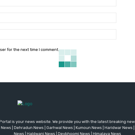
Email:*
Website:
ser for the next time I comment.
ortal is your news website. We provide you with the latest breaking news
d News | Dehradun News | Garhwal News | Kumoun News | Haridwar News |
News | Haldwani News | Devbhoomi News | Himalaya News