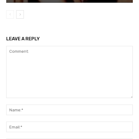
LEAVE A REPLY
Comment:
Na
Ema