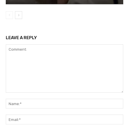
LEAVE A REPLY
Comment:
Na
Ema