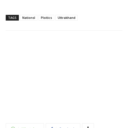
TAGS
Nationsl
Ploitics
Uttrakhand