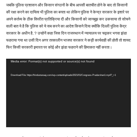
जबकि पुलिस प्रशासन और किसान संगठनों के बीच आपसी बातचीत होने के बाद तो किसानों
की रक्षा करने का दायित्व भी पुलिस का बनता था लेकिन पुलिस ने केन्द्र सरकार के इशारे पर
अपने कर्तव्य के ठीक विपरीत प्रतिक्रिया दी और किसानों को जानबूझ कर उकसाया तो सोचने
वाली बात ये है कि पुलिस को ये सब करने का आदेश किसने दिया क्योंकि दिल्ली पुलिस केंद्र
सरकार के अधीन है..? उन्होनें कहा जिस दिन राजस्थान में न्यायालय पर चढ़कर भगवा झंडा
फहराया गया था उसी दिन अगर तत्कालीन भाजपा सरकार ने कड़ी कार्यवाही की होती तो शायद
फिर किसी सरकारी इमारत पर कोई और झंडा फहराने की हिमाकत नहीं करता।
V
Media error: Format(s) not supported or source(s) not found
i
Download File: https://hindustanaaj.com/wp-content/uploads/2021/01/Congress-Pradarshan1.mp4?_=1
d
e
o
P
l
a
y
e
r