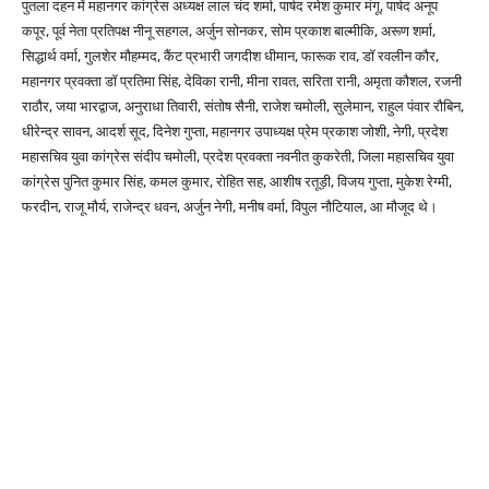
पुतला दहन में महानगर कांग्रेस अध्यक्ष लाल चंद शर्मा, पार्षद रमेश कुमार मंगू, पार्षद अनूप
कपूर, पूर्व नेता प्रतिपक्ष नीनू सहगल, अर्जुन सोनकर, सोम प्रकाश बाल्मीकि, अरूण शर्मा,
सिद्धार्थ वर्मा, गुलशेर मौहम्मद, कैंट प्रभारी जगदीश धीमान, फारूक राव, डॉ रवलीन कौर,
महानगर प्रवक्ता डॉ प्रतिमा सिंह, देविका रानी, मीना रावत, सरिता रानी, अमृता कौशल, रजनी
राठौर, जया भारद्वाज, अनुराधा तिवारी, संतोष सैनी, राजेश चमोली, सुलेमान, राहुल पंवार रौबिन,
धीरेन्द्र सावन, आदर्श सूद, दिनेश गुप्ता, महानगर उपाध्यक्ष प्रेम प्रकाश जोशी, नेगी, प्रदेश
महासचिव युवा कांग्रेस संदीप चमोली, प्रदेश प्रवक्ता नवनीत कुकरेती, जिला महासचिव युवा
कांग्रेस पुनित कुमार सिंह, कमल कुमार, रोहित सह, आशीष रतूड़ी, विजय गुप्ता, मुकेश रेग्मी,
फरदीन, राजू मौर्य, राजेन्द्र धवन, अर्जुन नेगी, मनीष वर्मा, विपुल नौटियाल, आ मौजूद थे।