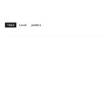
TAGS
Local
politics