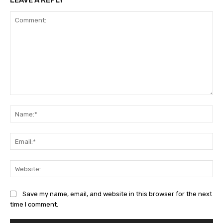
LEAVE A REPLY
Comment:
Na
Ema
Web
Save my name, email, and website in this browser for the next
time I comment.