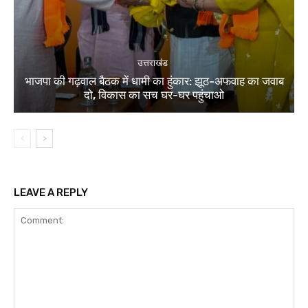
उत्तराखंड
भाजपा की गढ़वाल बैठक में धामी का हुंकार: झूठ-अफवाह का जवाब
दो, विकास का सच घर-घर पहुंचाओ
LEAVE A REPLY