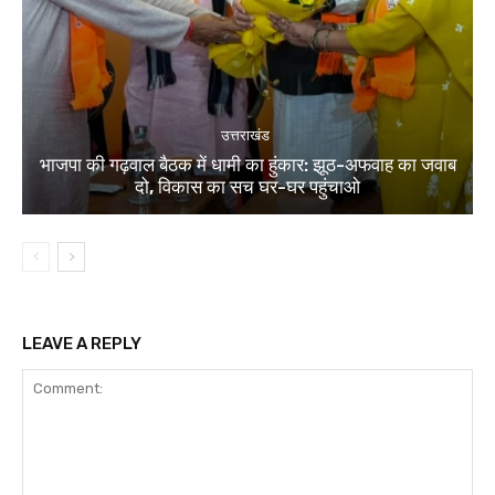
उत्तराखंड
भाजपा की गढ़वाल बैठक में धामी का हुंकार: झूठ-अफवाह का जवाब
दो, विकास का सच घर-घर पहुंचाओ
LEAVE A REPLY