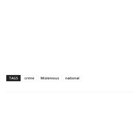
TAGS
crime
Mislenious
national