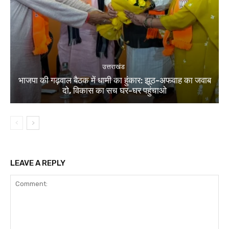
उत्तराखंड
भाजपा की गढ़वाल बैठक में धामी का हुंकार: झूठ-अफवाह का जवाब
दो, विकास का सच घर-घर पहुंचाओ
LEAVE A REPLY