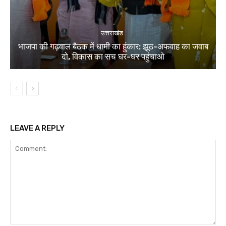
उत्तराखंड
भाजपा की गढ़वाल बैठक में धामी का हुंकार: झूठ-अफवाह का जवाब
दो, विकास का सच घर-घर पहुंचाओ
LEAVE A REPLY