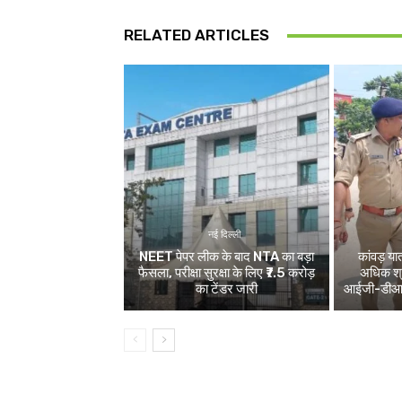
RELATED ARTICLES
नई दिल्ली
NEET पेपर लीक के बाद NTA का बड़ा
कांवड़ य
फैसला, परीक्षा सुरक्षा के लिए ₹7.5 करोड़
अधिक श्र
का टेंडर जारी
आईजी-डीआईजी