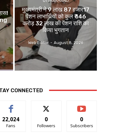
UTTRAKHAND
मुख्यमंत्री ने 9 लाख 87 हजार17
िहास!
पेंशन लाभार्थियों को कुल ₹ 146
ying
करोड़ 32 लाख की पेंशन राशि का
किया भुगतान
Web Editor
-
August 8, 2026
TAY CONNECTED
22,024
0
0
Fans
Followers
Subscribers