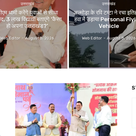
उत्तराखंड
उत्तराखंड
ीएम धामी करेंगे युवाओं से सीधा
अल्मोड़ा के रवि टम्टा ने रचा इत
ाद, 3 लाख विद्यार्थी बताएंगे ‘कैसा
हवा में उड़ाया Personal Fl
हो अपना उत्तराखंड?’
Vehicle
Web Editor
-
August 8, 2026
Web Editor
-
August 8, 2026
S