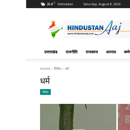
C
26.8
Saturday, August 8, 2026
Dehradun
Hindustan
Aaj
News
Portal
उत्तराखंड
राजनीति
राजकाज
अपराध
कर्म
Home
विविध
धर्म
धर्म
मौसम